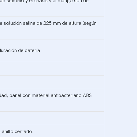
 de aluminio y el chasis y el mango son de
 solución salina de 225 mm de altura (según
uración de batería
idad, panel con material antibacteriano ABS
 anillo cerrado.