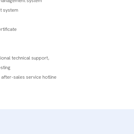
e management system
t system
rtificate
ional technical support,
esting
after-sales service hotline