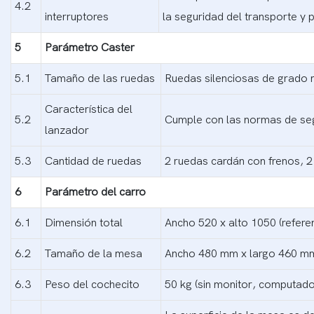
4.2
interruptores
la seguridad del transporte y pr
5
Parámetro Caster
5.1
Tamaño de las ruedas
Ruedas silenciosas de grado
Característica del
5.2
Cumple con las normas de segu
lanzador
5.3
Cantidad de ruedas
2 ruedas cardán con frenos, 2
6
Parámetro del carro
6.1
Dimensión total
Ancho 520 x alto 1050 (refere
6.2
Tamaño de la mesa
Ancho 480 mm x largo 460 m
6.3
Peso del cochecito
50 kg (sin monitor, computado