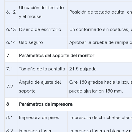
Ubicación del teclado
6.12
Posición de teclado oculta, 
y el mouse
6.13
Diseño de escritorio
Un conformado sin costuras, c
6.14
Uso seguro
Aprobar la prueba de rampa de
7
Parámetros del soporte del monitor
7.1
Tamaño de la pantalla
21.5 pulgada
Ángulo de ajuste del
Gire 180 grados hacia la izqui
7.2
soporte
puede ajustar en 150 mm.
8
Parámetros de impresora
8.1
Impresora de pines
Impresora de chinchetas plan
8.2
impresora láser
Impresora láser en blanco y 