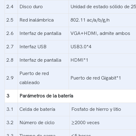
2.4
Disco duro
Unidad de estado sólido de 2
2.5
Red inalámbrica
802.11 ac/a/b/g/n
2.6
Interfaz de pantalla
VGA+HDMI, admite ambos
2.7
Interfaz USB
USB3.0*4
2.8
Interfaz de pantalla
HDMI*1
Puerto de red
2.9
Puerto de red Gigabit*1
cableado
3
Parámetros de la batería
3.1
Celda de batería
Fosfato de hierro y litio
3.2
Número de ciclo
≥2000 veces
3.3
Tiempo de carga
≤5 horas