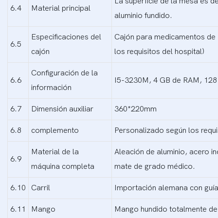
La superficie de la mesa es de
6.4
Material principal
aluminio fundido.
Especificaciones del
Cajón para medicamentos de 7
6.5
cajón
los requisitos del hospital)
Configuración de la
6.6
I5-3230M, 4 GB de RAM, 128 G
información
6.7
Dimensión auxiliar
360*220mm
6.8
complemento
Personalizado según los requis
Material de la
Aleación de aluminio, acero in
6.9
máquina completa
mate de grado médico.
6.10
Carril
Importación alemana con guía
6.11
Mango
Mango hundido totalmente de a