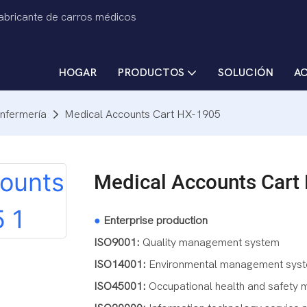
fabricante de carros médicos
HOGAR
PRODUCTOS
SOLUCIÓN
A
enfermería
Medical Accounts Cart HX-1905
Medical Accounts Cart
●
Enterprise production
ISO9001:
Quality management system
ISO14001:
Environmental management sys
ISO45001:
Occupational health and safety