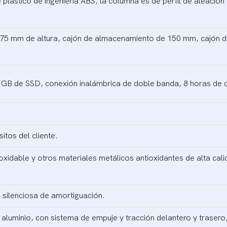
 plástico de ingeniería ABS, la columna es de perfil de aleación
5 mm de altura, cajón de almacenamiento de 150 mm, cajón de
B de SSD, conexión inalámbrica de doble banda, 8 horas de d
itos del cliente.
oxidable y otros materiales metálicos antioxidantes de alta cal
 silenciosa de amortiguación.
luminio, con sistema de empuje y tracción delantero y trasero,