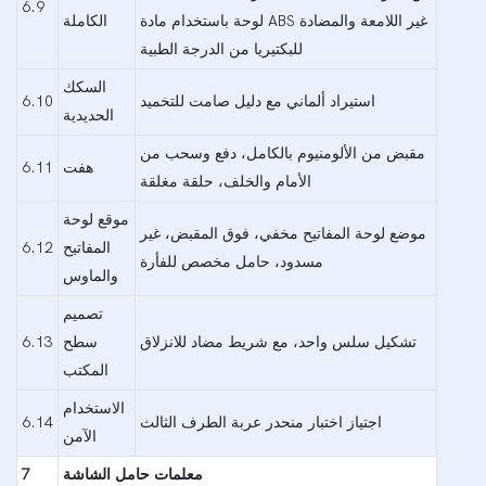
6.9
لوحة باستخدام مادة ABS غير اللامعة والمضادة
الكاملة
للبكتيريا من الدرجة الطبية
السكك
استيراد ألماني مع دليل صامت للتخميد
6.10
الحديدية
مقبض من الألومنيوم بالكامل، دفع وسحب من
هفت
6.11
الأمام والخلف، حلقة مغلقة
موقع لوحة
موضع لوحة المفاتيح مخفي، فوق المقبض، غير
المفاتيح
6.12
مسدود، حامل مخصص للفأرة
والماوس
تصميم
تشكيل سلس واحد، مع شريط مضاد للانزلاق
سطح
6.13
المكتب
الاستخدام
اجتياز اختبار منحدر عربة الطرف الثالث
6.14
الآمن
معلمات حامل الشاشة
7