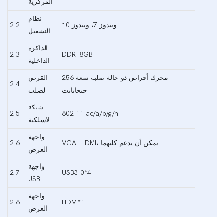
المركزية
نظام
ويندوز 7، ويندوز 10
2.2
التشغيل
الذاكرة
2.3
DDR 8GB
الداخلية
محرك أقراص ذو حالة صلبة سعة 256
القرص
2.4
جيجابايت
الصلب
شبكة
2.5
802.11 ac/a/b/g/n
لاسلكية
واجهة
VGA+HDMI، يمكن أن يدعم كليهما
2.6
العرض
واجهة
2.7
USB3.0*4
USB
واجهة
2.8
HDMI*1
العرض