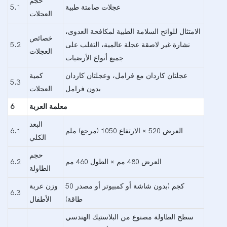
حجم
عجلات صامتة طبية
5.1
العجلات
الامتثال للوائح السلامة الطبية لمكافحة العدوى،
خصائص
نشارة غير لاصقة عجلة عالمية، التغلب على
5.2
العجلات
جميع أنواع الأرضيات
عجلتان كاردان مع فرامل، وعجلتان كاردان
كمية
5.3
بدون فرامل
العجلات
معلمة العربة
6
البعد
العرض 520 × الارتفاع 1050 (مرجع) ملم
6.1
الكلي
حجم
العرض 480 مم × الطول 460 مم
6.2
الطاولة
50 كجم (بدون شاشة أو كمبيوتر أو مصدر
وزن عربة
6.3
طاقة)
الأطفال
سطح الطاولة مصنوع من البلاستيك الهندسي