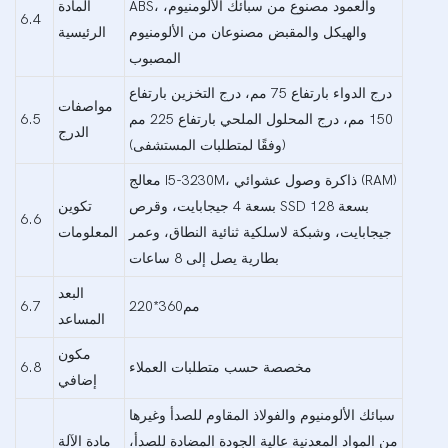
ABS، والعمود مصنوع من سبائك الألومنيوم،
المادة
6.4
والهيكل والمقبض مصنوعان من الألومنيوم
الرئيسية
المصبوب
درج الدواء بارتفاع 75 مم، درج التخزين بارتفاع
مواصفات
150 مم، درج المحلول الملحي بارتفاع 225 مم
6.5
الدرج
(وفقًا لمتطلبات المستشفى)
معالج I5-3230M، ذاكرة وصول عشوائي (RAM)
بسعة 4 جيجابايت، وقرص SSD بسعة 128
تكوين
6.6
جيجابايت، وشبكة لاسلكية ثنائية النطاق، وعمر
المعلومات
بطارية يصل إلى 8 ساعات
البعد
مم360*220
6.7
المساعد
مكون
مخصصة حسب متطلبات العملاء
6.8
إضافي
سبائك الألومنيوم والفولاذ المقاوم للصدأ وغيرها
من المواد المعدنية عالية الجودة المضادة للصدأ،
مادة الآلة