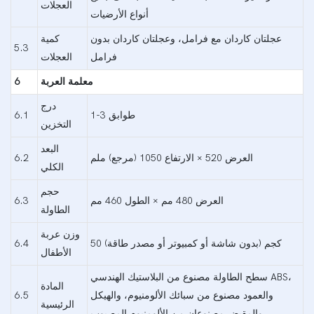
العجلات
أنواع الأرضيات
عجلتان كاردان مع فرامل، وعجلتان كاردان بدون
كمية
5.3
فرامل
العجلات
معلمة العربة
6
درج
1-3 طوابق
6.1
التخزين
البعد
العرض 520 × الارتفاع 1050 (مرجع) ملم
6.2
الكلي
حجم
العرض 480 مم × الطول 460 مم
6.3
الطاولة
وزن عربة
50 كجم (بدون شاشة أو كمبيوتر أو مصدر طاقة)
6.4
الأطفال
سطح الطاولة مصنوع من البلاستيك الهندسي ABS،
المادة
والعمود مصنوع من سبائك الألومنيوم، والهيكل
6.5
الرئيسية
والمقبض مصنوعان من الألومنيوم المصبوب