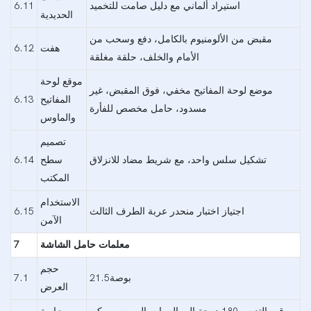
استيراد ألماني مع دليل صامت للتخميد
6.11
الحديدية
مقبض من الألومنيوم بالكامل، دفع وسحب من
هفت
6.12
الأمام والخلف، حلقة مغلقة
موقع لوحة
موضع لوحة المفاتيح مخفي، فوق المقبض، غير
المفاتيح
6.13
مسدود، حامل مخصص للفأرة
والماوس
تصميم
تشكيل سلس واحد، مع شريط مضاد للانزلاق
سطح
6.14
المكتب
الاستخدام
اجتياز اختبار منحدر عربة الطرف الثالث
6.15
الآمن
معلمات حامل الشاشة
7
حجم
بوصة21.5
7.1
العرض