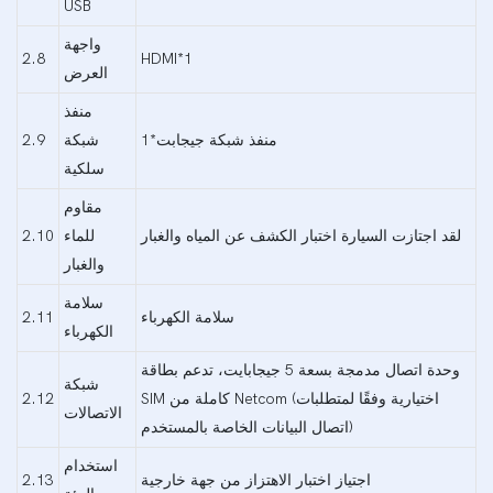
USB
واجهة
2.8
HDMI*1
العرض
منفذ
منفذ شبكة جيجابت*1
شبكة
2.9
سلكية
مقاوم
لقد اجتازت السيارة اختبار الكشف عن المياه والغبار
للماء
2.10
والغبار
سلامة
سلامة الكهرباء
2.11
الكهرباء
وحدة اتصال مدمجة بسعة 5 جيجابايت، تدعم بطاقة
شبكة
SIM كاملة من Netcom (اختيارية وفقًا لمتطلبات
2.12
الاتصالات
اتصال البيانات الخاصة بالمستخدم)
استخدام
اجتياز اختبار الاهتزاز من جهة خارجية
2.13