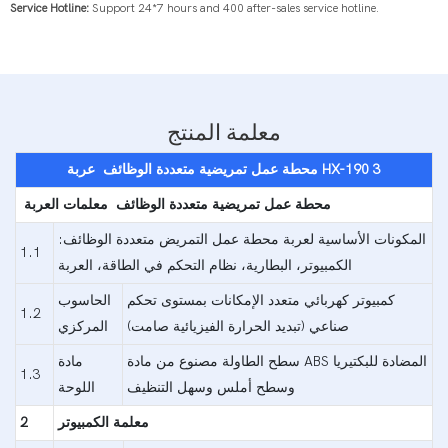
Service Hotline:
Support 24*7 hours and 400 after-sales service hotline.
معلمة المنتج
3
HX-190
عربة
محطة عمل تمريضية متعددة الوظائف
محطة عمل تمريضية متعددة الوظائف
معلمات العربة
المكونات الأساسية لعربة محطة عمل التمريض متعددة الوظائف:
1.1
الكمبيوتر، البطارية، نظام التحكم في الطاقة، العربة
كمبيوتر كهربائي متعدد الإمكانات بمستوى تحكم
الحاسوب
1.2
صناعي (تبديد الحرارة الفيزيائية صامت)
المركزي
سطح الطاولة مصنوع من مادة ABS المضادة للبكتيريا
مادة
1.3
وسطح أملس وسهل التنظيف
اللوحة
معلمة الكمبيوتر
2