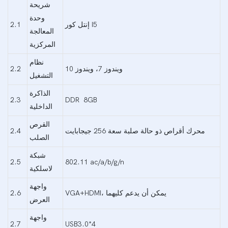
شريحة
وحدة
إنتل كور I5
2.1
المعالجة
المركزية
نظام
ويندوز 7، ويندوز 10
2.2
التشغيل
الذاكرة
2.3
DDR 8GB
الداخلية
القرص
محرك أقراص ذو حالة صلبة سعة 256 جيجابايت
2.4
الصلب
شبكة
2.5
802.11 ac/a/b/g/n
لاسلكية
واجهة
VGA+HDMI، يمكن أن يدعم كليهما
2.6
العرض
واجهة
2.7
USB3.0*4