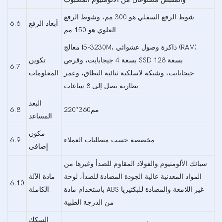
شوط الرفع السفلي هو 300 مم، وشوط الرفع
أبعاد الرفع
6.6
العلوي هو 150 مم
معالج I5-3230M، ذاكرة وصول عشوائي (RAM)
بسعة 4 جيجابايت، وقرص SSD بسعة 128
تكوين
6.7
جيجابايت، وشبكة لاسلكية ثنائية النطاق، وعمر
المعلومات
بطارية يصل إلى 8 ساعات
البعد
مم360*220
6.8
المساعد
مكون
مخصصة حسب متطلبات العملاء
6.9
إضافي
سبائك الألومنيوم والفولاذ المقاوم للصدأ وغيرها من
المواد المعدنية عالية الجودة المضادة للصدأ، لوحة
مادة الآلة
6.10
باستخدام مادة ABS غير اللامعة والمضادة للبكتيريا
الكاملة
من الدرجة الطبية
السكك