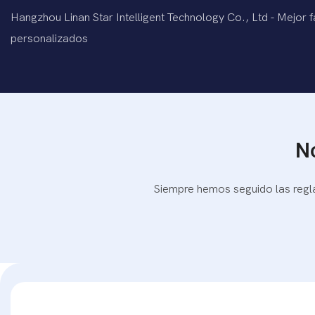
Hangzhou Linan Star Intelligent Technology Co., Ltd - Mejor 
personalizados
No
Siempre hemos seguido las regl