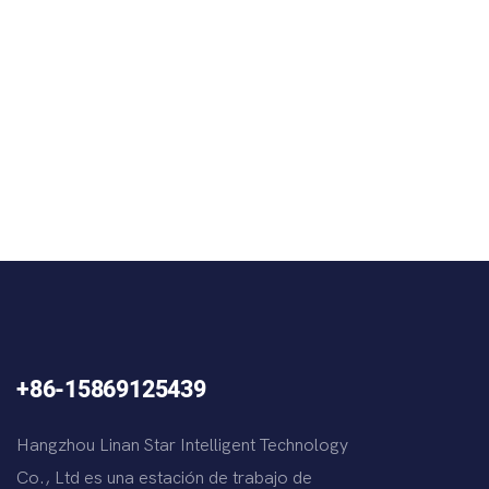
+86-15869125439
Hangzhou Linan Star Intelligent Technology
Co., Ltd es una estación de trabajo de