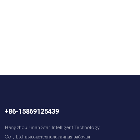
+86-15869125439
Hangzhou Linan Star Intelligent Technology
Co., Ltd-высокотехнологичная рабочая